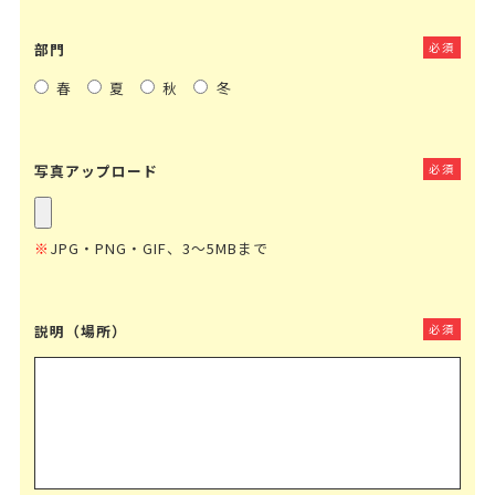
部門
必須
春
夏
秋
冬
写真アップロード
必須
※
JPG・PNG・GIF、3～5MBまで
説明（場所）
必須